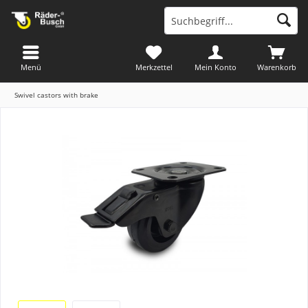
Menü
Merkzettel
Mein Konto
Warenkorb
Swivel castors with brake