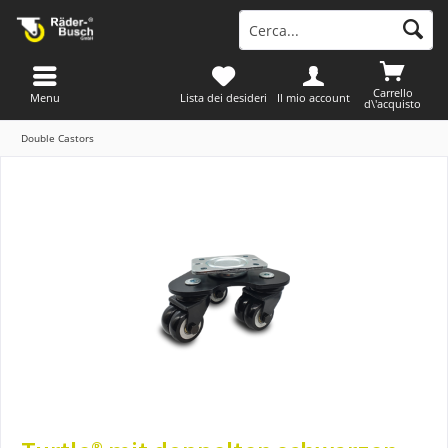
Carrello
Menu
Lista dei desideri
Il mio account
d\'acquisto
Double Castors