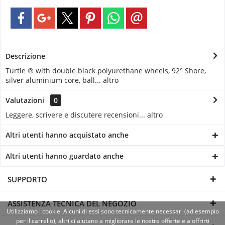
Descrizione
Turtle ® with double black polyurethane wheels, 92° Shore,
silver aluminium core, ball...
altro
Valutazioni
0
Leggere, scrivere e discutere recensioni...
altro
Altri utenti hanno acquistato anche
Altri utenti hanno guardato anche
SUPPORTO
ASSISTENZA TECNICA DEL NEGOZIO
Utilizziamo i cookie. Alcuni di essi sono tecnicamente necessari (ad esempio
per il carrello), altri ci aiutano a migliorare le nostre offerte e a offrirti