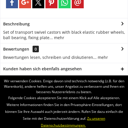
Beschreibung
Set of transport swivel castors with black elastic rubber wheels,
ball bearing, fixing plate...
mehr
Bewertungen
0
Bewertungen lesen, schreiben und diskutieren...
mehr
Kunden haben sich ebenfalls angesehen
Wir verwenden Cookies. Einige davon sind technisch notwendig (z.B. für den
BRUKERSTØTTE
Warenkorb), andere helfen uns, unser Angebot zu verbessern und Ihnen ein
besseres Nutzererlebnis zu bieten.
SERVICE
Folgende Cookies akzeptieren Sie mit einem Klick auf Alle akzeptieren.
Weitere Informationen finden Sie in den Privatsphäre-Einstellungen, dort
INFORMATIONEN
können Sie Ihre Auswahl auch jederzeit ändern. Rufen Sie dazu einfach die
Seite mit der Datenschutzerklärung auf.
Zu unseren
VI SENDER MED
Datenschutzbestimmungen.