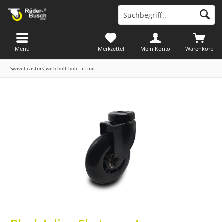
Menü
Merkzettel
Mein Konto
Warenkorb
Swivel castors with bolt hole fitting