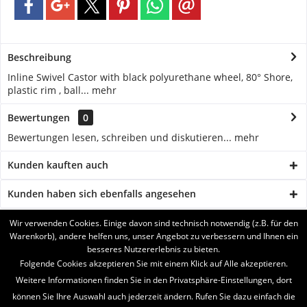
Beschreibung
Inline Swivel Castor with black polyurethane wheel, 80° Shore,
plastic rim , ball...
mehr
Bewertungen
0
Bewertungen lesen, schreiben und diskutieren...
mehr
Kunden kauften auch
Kunden haben sich ebenfalls angesehen
Wir verwenden Cookies. Einige davon sind technisch notwendig (z.B. für den
BRUKERSTØTTE
Warenkorb), andere helfen uns, unser Angebot zu verbessern und Ihnen ein
besseres Nutzererlebnis zu bieten.
SERVICE
Folgende Cookies akzeptieren Sie mit einem Klick auf Alle akzeptieren.
Weitere Informationen finden Sie in den Privatsphäre-Einstellungen, dort
INFORMATIONEN
können Sie Ihre Auswahl auch jederzeit ändern. Rufen Sie dazu einfach die