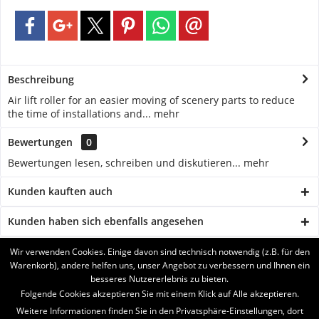
Beschreibung
Air lift roller for an easier moving of scenery parts to reduce
the time of installations and...
mehr
Bewertungen
0
Bewertungen lesen, schreiben und diskutieren...
mehr
Kunden kauften auch
Kunden haben sich ebenfalls angesehen
Wir verwenden Cookies. Einige davon sind technisch notwendig (z.B. für den
BRUKERSTØTTE
Warenkorb), andere helfen uns, unser Angebot zu verbessern und Ihnen ein
besseres Nutzererlebnis zu bieten.
SERVICE
Folgende Cookies akzeptieren Sie mit einem Klick auf Alle akzeptieren.
Weitere Informationen finden Sie in den Privatsphäre-Einstellungen, dort