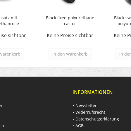
nsatz mit
Black fixed polyurethane
Black sw
ethanrolle
castor
polyur
ise sichtbar
Keine Preise sichtbar
Keine P
Warenkorb
In den
Warenkorb
In de
INFORMATIONEN
er
Newsletter
Widerrufsrecht
Datenschutzerklärung
en
AGB