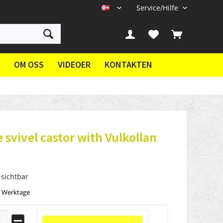
Service/Hilfe
NN
OM OSS
VIDEOER
KONTAKTEN
 svivel castor with Vulkollan
 sichtbar
3 Werktage