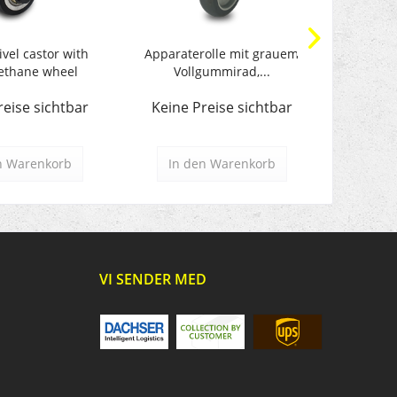
ivel castor with
Apparaterolle mit grauem
Turtle® 
ethane wheel
Vollgummirad,...
d
reise sichtbar
Keine Preise sichtbar
Keine 
n
Warenkorb
In den
Warenkorb
In d
VI SENDER MED