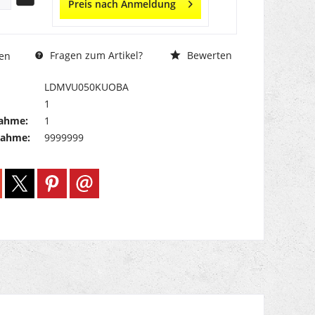
Preis nach Anmeldung
Fragen zum Artikel?
Bewerten
en
LDMVU050KUOBA
1
ahme:
1
nahme:
9999999