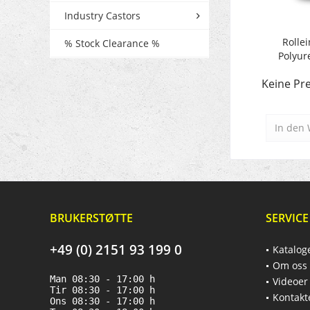
Industry Castors
Rollei
% Stock Clearance %
Polyur
Keine Pre
In den
BRUKERSTØTTE
SERVICE
+49 (0) 2151 93 199 0
Katalog
Om oss
Man 08:30 - 17:00 h
Videoer
Tir 08:30 - 17:00 h
Kontakt
Ons 08:30 - 17:00 h