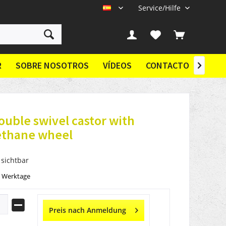
Service/Hilfe
ES
R
SOBRE NOSOTROS
VÍDEOS
CONTACTO

ouble swivel castor with
ethane wheel
 sichtbar
2 Werktage
Preis nach Anmeldung