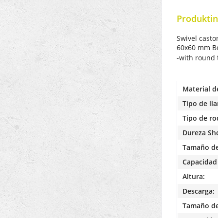
Produktin
Swivel casto
60x60 mm
B
-with round 
Material d
Tipo de lla
Tipo de r
Dureza Sh
Tamaño de
Capacidad 
Altura:
Descarga:
Tamaño de 