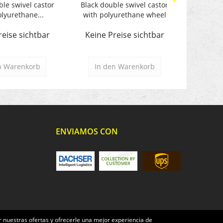
ble swivel castor
Black double swivel castor
Bühnen-E
olyurethane...
with polyurethane wheel
reise sichtbar
Keine Preise sichtbar
Keine 
n
Warenkorb
In den
Warenkorb
In d
ENVIAMOS CON
 nuestras ofertas y ofrecerle una mejor experiencia de