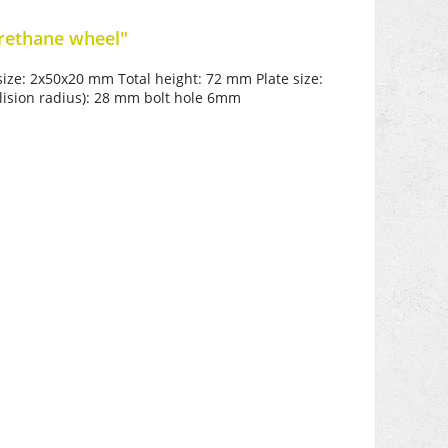
urethane wheel"
size: 2x50x20 mm
Total height: 72 mm
Plate size:
llision radius): 28 mm
bolt hole 6mm