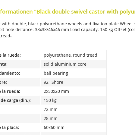
formationen "Black double swivel castor with poly
r with double, black polyurethane wheels and fixation plate
Wheel 
olt hole distance: 38x38/46x46 mm
Load capacity: 150 kg
Offset (co
tread-
e la rueda:
polyurethane, round tread
nta:
solid aluminium core
odamiento:
ball bearing
ore:
92° Shore
 la rueda:
2x50x20 mm
de carga (din.):
150 kg
72 mm
28 mm
la placa:
60x60 mm