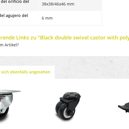
del orificio del
38x38/46x46 mm
el agujero del
6 mm
rende Links zu "Black double swivel castor with po
m Artikel?
sich ebenfalls angesehen