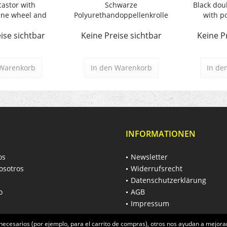
castor with
Schwarze
Black dou
ane wheel and
Polyurethandoppellenkrolle
with p
ess...
ise sichtbar
Keine Preise sichtbar
Keine P
Warenkorb
In den
Warenkorb
In de
INFORMATIONEN
os
Newsletter
osotros
Widerrufsrecht
Datenschutzerklärung
o
AGB
Impressum
necesarios (por ejemplo, para el carrito de compras), otros nos ayudan a mejorar