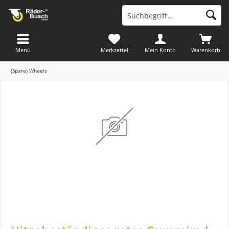
Menü
Merkzettel
Mein Konto
Warenkorb
(Spare) Wheels