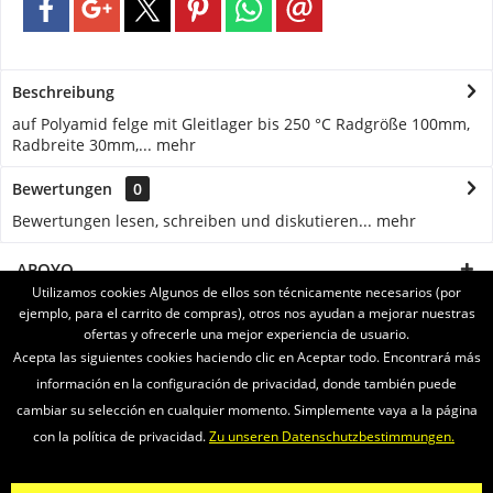
Beschreibung
auf Polyamid felge mit Gleitlager bis 250 °C Radgröße 100mm,
Radbreite 30mm,...
mehr
Bewertungen
0
Bewertungen lesen, schreiben und diskutieren...
mehr
APOYO
Utilizamos cookies Algunos de ellos son técnicamente necesarios (por
ejemplo, para el carrito de compras), otros nos ayudan a mejorar nuestras
SERVICE
ofertas y ofrecerle una mejor experiencia de usuario.
Acepta las siguientes cookies haciendo clic en Aceptar todo. Encontrará más
INFORMATIONEN
información en la configuración de privacidad, donde también puede
cambiar su selección en cualquier momento. Simplemente vaya a la página
ENVIAMOS CON
con la política de privacidad.
Zu unseren Datenschutzbestimmungen.
Newsletter
Sobre nosotros
Vídeos
Contacto
Widerrufsrecht