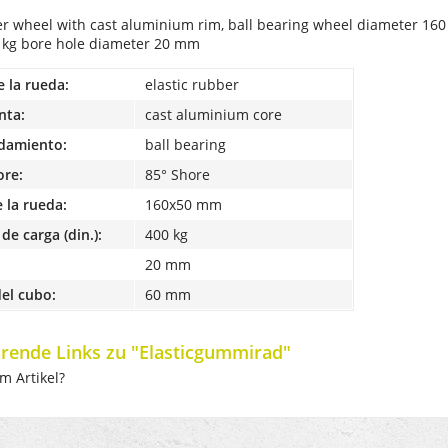
ber wheel with cast aluminium rim, ball bearing wheel diameter 
0 kg bore hole diameter 20 mm
e la rueda:
elastic rubber
nta:
cast aluminium core
odamiento:
ball bearing
ore:
85° Shore
 la rueda:
160x50 mm
de carga (din.):
400 kg
20 mm
el cubo:
60 mm
rende Links zu "Elasticgummirad"
m Artikel?