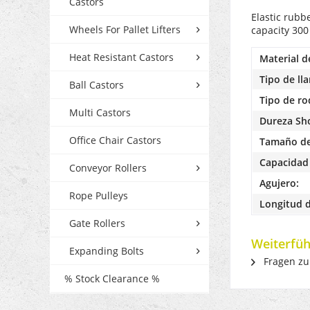
Castors
Elastic rub
Wheels For Pallet Lifters
capacity 30
Heat Resistant Castors
Material d
Tipo de lla
Ball Castors
Tipo de r
Multi Castors
Dureza Sh
Office Chair Castors
Tamaño de
Capacidad 
Conveyor Rollers
Agujero:
Rope Pulleys
Longitud d
Gate Rollers
Weiterfüh
Expanding Bolts
Fragen zu
% Stock Clearance %