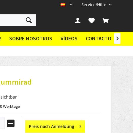
Service/Hilfe
ES
R
SOBRE NOSOTROS
VÍDEOS
CONTACTO

cgummirad
 sichtbar
10 Werktage
Preis nach Anmeldung