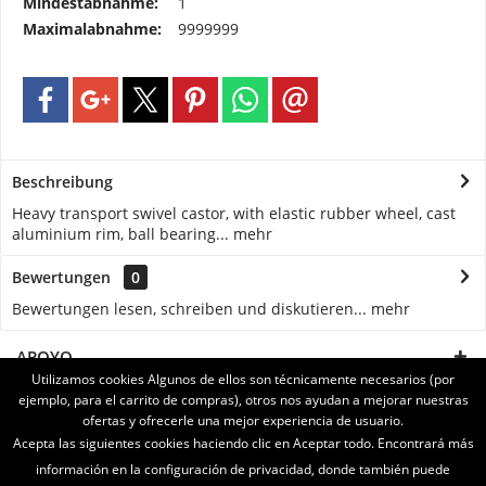
Mindestabnahme:
1
Maximalabnahme:
9999999
Beschreibung
Heavy transport swivel castor, with elastic rubber wheel, cast
aluminium rim, ball bearing...
mehr
Bewertungen
0
Bewertungen lesen, schreiben und diskutieren...
mehr
APOYO
Utilizamos cookies Algunos de ellos son técnicamente necesarios (por
ejemplo, para el carrito de compras), otros nos ayudan a mejorar nuestras
SERVICE
ofertas y ofrecerle una mejor experiencia de usuario.
Acepta las siguientes cookies haciendo clic en Aceptar todo. Encontrará más
INFORMATIONEN
información en la configuración de privacidad, donde también puede