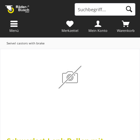
Menü
Merkzettel
Mein Konto
Warenkorb
Swivel castors with brake