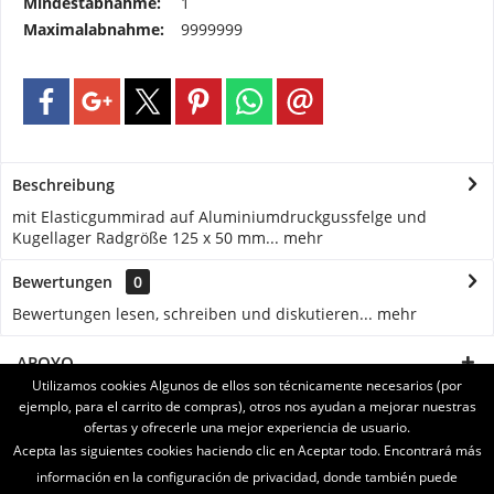
Mindestabnahme:
1
Maximalabnahme:
9999999
Beschreibung
mit Elasticgummirad auf Aluminiumdruckgussfelge und
Kugellager Radgröße 125 x 50 mm...
mehr
Bewertungen
0
Bewertungen lesen, schreiben und diskutieren...
mehr
APOYO
Utilizamos cookies Algunos de ellos son técnicamente necesarios (por
ejemplo, para el carrito de compras), otros nos ayudan a mejorar nuestras
SERVICE
ofertas y ofrecerle una mejor experiencia de usuario.
Acepta las siguientes cookies haciendo clic en Aceptar todo. Encontrará más
INFORMATIONEN
información en la configuración de privacidad, donde también puede