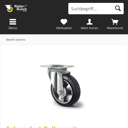
Menü
Merkzettel
Mein Konto
Warenkorb
Swivel castors