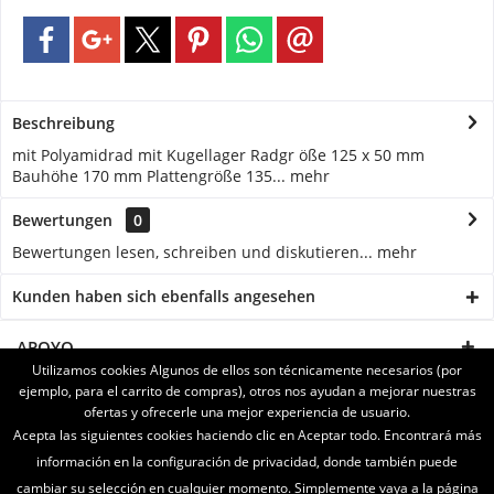
Beschreibung
mit Polyamidrad mit Kugellager Radgr öße 125 x 50 mm
Bauhöhe 170 mm Plattengröße 135...
mehr
Bewertungen
0
Bewertungen lesen, schreiben und diskutieren...
mehr
Kunden haben sich ebenfalls angesehen
APOYO
Utilizamos cookies Algunos de ellos son técnicamente necesarios (por
ejemplo, para el carrito de compras), otros nos ayudan a mejorar nuestras
SERVICE
ofertas y ofrecerle una mejor experiencia de usuario.
Acepta las siguientes cookies haciendo clic en Aceptar todo. Encontrará más
INFORMATIONEN
información en la configuración de privacidad, donde también puede
cambiar su selección en cualquier momento. Simplemente vaya a la página