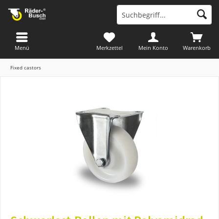
Menü
Merkzettel
Mein Konto
Warenkorb
Fixed castors