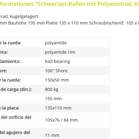
formationen "Schwerlast-Rollen mit Polyamidrad, K
rad, kugelgelagert
mm Bauhöhe 195 mm Platte 135 x 110 mm Schraublochentf. 105 x 
e la rueda:
polyamide
nta:
polyamide rim
odamiento:
ball bearing
ore:
100° Shore
 la rueda:
150x50 mm
de carga (din.):
800 kg
195 mm
la placa:
135x110 mm
del orificio del
105x76 / 84 mm
el agujero del
11 mm