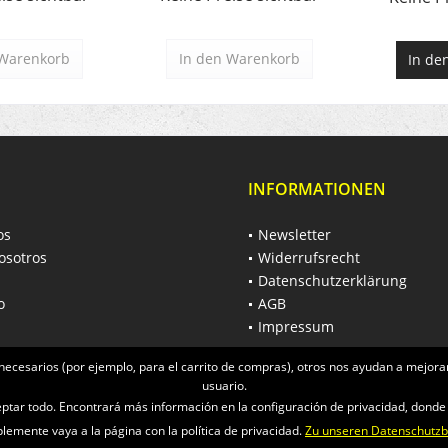
Warenkorb
In den
Warenkorb
In de
INFORMATIONEN
os
Newsletter
osotros
Widerrufsrecht
Datenschutzerklärung
o
AGB
Impressum
necesarios (por ejemplo, para el carrito de compras), otros nos ayudan a mejorar
usuario.
ceptar todo. Encontrará más información en la configuración de privacidad, dond
emente vaya a la página con la política de privacidad.
Zu unseren Datenschutz
ich zzgl. Mehrwertsteuer und
Versandkosten
und ggf. Nachnahmegebühren, wenn 