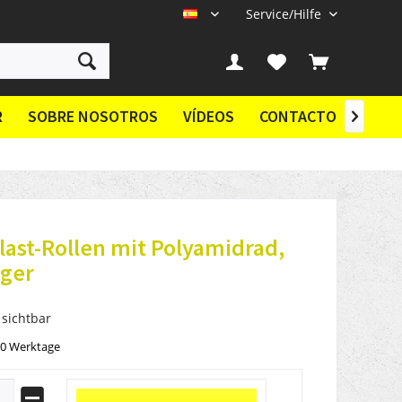
Service/Hilfe
ES
R
SOBRE NOSOTROS
VÍDEOS
CONTACTO

ast-Rollen mit Polyamidrad,
ager
 sichtbar
10 Werktage