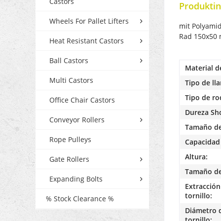
Castors
Produktin
Wheels For Pallet Lifters
mit Polyamid
Rad 150x50 
Heat Resistant Castors
Ball Castors
Material d
Multi Castors
Tipo de lla
Tipo de r
Office Chair Castors
Dureza Sh
Conveyor Rollers
Tamaño de
Rope Pulleys
Capacidad 
Altura:
Gate Rollers
Tamaño de 
Expanding Bolts
Extracción 
tornillo:
% Stock Clearance %
Diámetro d
tornillo: