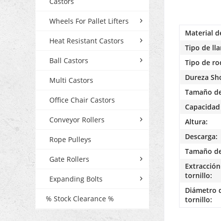
Castors
Wheels For Pallet Lifters
Material d
Heat Resistant Castors
Tipo de lla
Ball Castors
Tipo de r
Dureza Sh
Multi Castors
Tamaño de
Office Chair Castors
Capacidad 
Conveyor Rollers
Altura:
Descarga:
Rope Pulleys
Tamaño de 
Gate Rollers
Extracción 
tornillo:
Expanding Bolts
Diámetro d
% Stock Clearance %
tornillo: