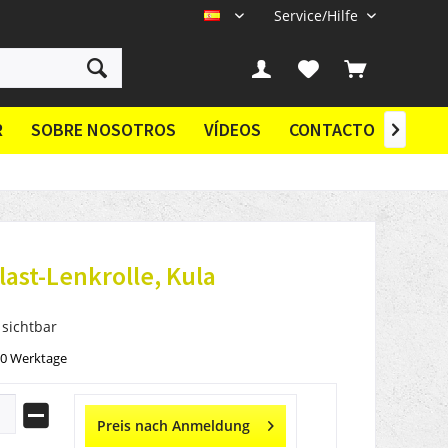
Service/Hilfe
ES
R
SOBRE NOSOTROS
VÍDEOS
CONTACTO

ast-Lenkrolle, Kula
 sichtbar
10 Werktage
Preis nach Anmeldung