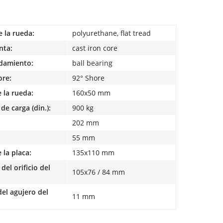
e la rueda:
polyurethane, flat tread
nta:
cast iron core
odamiento:
ball bearing
ore:
92° Shore
 la rueda:
160x50 mm
de carga (din.):
900 kg
202 mm
55 mm
la placa:
135x110 mm
del orificio del
105x76 / 84 mm
el agujero del
11 mm