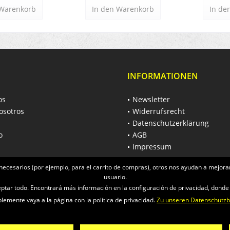
Warenkorb
In den
Warenkorb
In de
INFORMATIONEN
os
Newsletter
osotros
Widerrufsrecht
Datenschutzerklärung
o
AGB
Impressum
necesarios (por ejemplo, para el carrito de compras), otros nos ayudan a mejorar
usuario.
ceptar todo. Encontrará más información en la configuración de privacidad, dond
emente vaya a la página con la política de privacidad.
Zu unseren Datenschutz
ich zzgl. Mehrwertsteuer und
Versandkosten
und ggf. Nachnahmegebühren, wenn 
© 2026 Räder-Busch GmbH - All Rights Reserved. Theme by
ThemeWare®