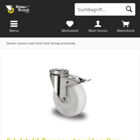
Menü
Merkzettel
Mein Konto
Warenkorb
Swivel castors with bolt hole fitting and brake