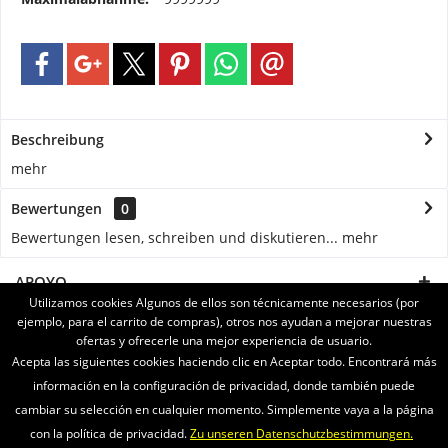
Beschreibung
mehr
Bewertungen
0
Bewertungen lesen, schreiben und diskutieren...
mehr
APOYO
Utilizamos cookies Algunos de ellos son técnicamente necesarios (por
ejemplo, para el carrito de compras), otros nos ayudan a mejorar nuestras
SERVICE
ofertas y ofrecerle una mejor experiencia de usuario.
Acepta las siguientes cookies haciendo clic en Aceptar todo. Encontrará más
INFORMATIONEN
información en la configuración de privacidad, donde también puede
cambiar su selección en cualquier momento. Simplemente vaya a la página
ENVIAMOS CON
con la política de privacidad.
Zu unseren Datenschutzbestimmungen.