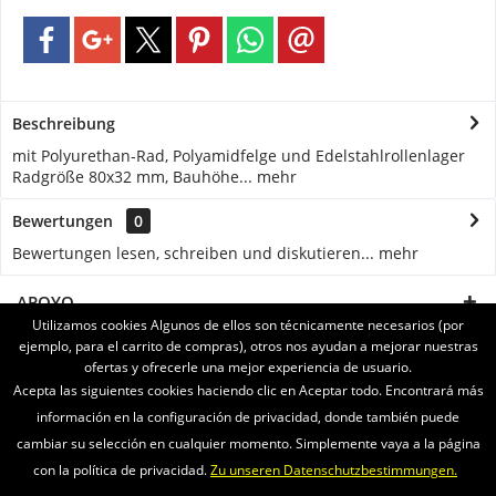
Beschreibung
mit Polyurethan-Rad, Polyamidfelge und Edelstahlrollenlager
Radgröße 80x32 mm, Bauhöhe...
mehr
Bewertungen
0
Bewertungen lesen, schreiben und diskutieren...
mehr
APOYO
Utilizamos cookies Algunos de ellos son técnicamente necesarios (por
ejemplo, para el carrito de compras), otros nos ayudan a mejorar nuestras
SERVICE
ofertas y ofrecerle una mejor experiencia de usuario.
Acepta las siguientes cookies haciendo clic en Aceptar todo. Encontrará más
INFORMATIONEN
información en la configuración de privacidad, donde también puede
cambiar su selección en cualquier momento. Simplemente vaya a la página
ENVIAMOS CON
con la política de privacidad.
Zu unseren Datenschutzbestimmungen.