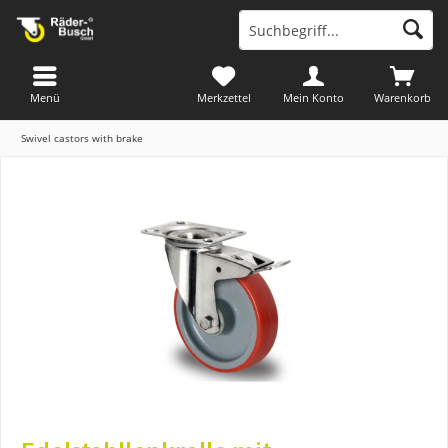
Menü
Merkzettel
Mein Konto
Warenkorb
Swivel castors with brake