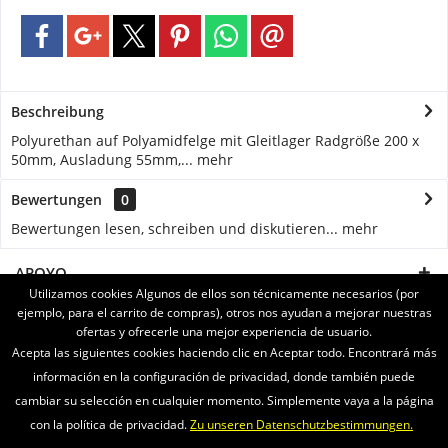
Beschreibung
Polyurethan auf Polyamidfelge mit Gleitlager Radgröße 200 x
50mm, Ausladung 55mm,...
mehr
Bewertungen
0
Bewertungen lesen, schreiben und diskutieren...
mehr
APOYO
Utilizamos cookies Algunos de ellos son técnicamente necesarios (por
ejemplo, para el carrito de compras), otros nos ayudan a mejorar nuestras
SERVICE
ofertas y ofrecerle una mejor experiencia de usuario.
Acepta las siguientes cookies haciendo clic en Aceptar todo. Encontrará más
INFORMATIONEN
información en la configuración de privacidad, donde también puede
cambiar su selección en cualquier momento. Simplemente vaya a la página
ENVIAMOS CON
con la política de privacidad.
Zu unseren Datenschutzbestimmungen.