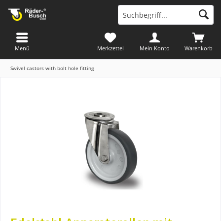
Menü
Merkzettel
Mein Konto
Warenkorb
Swivel castors with bolt hole fitting