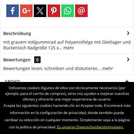
Beschreibung
mit grauem Vollgummirad auf Polyamidfelge mit Gleitlager und
Rückenloch Radgröße 125 x...
mehr
Bewertungen
0
Bewertungen lesen, schreiben und diskutieren...
mehr
APOYO
Utilizamos cookies Algunos de ellos son técnicamente necesarios (por
ejemplo, para el carrito de compras), otros nos ayudan a mejorar nuestras
SERVICE
ofertas y ofrecerle una mejor experiencia de usuario.
Acepta las siguientes cookies haciendo clic en Aceptar todo. Encontrará más
INFORMATIONEN
información en la configuración de privacidad, donde también puede
cambiar su selección en cualquier momento. Simplemente vaya a la página
ENVIAMOS CON
con la política de privacidad.
Zu unseren Datenschutzbestimmungen.