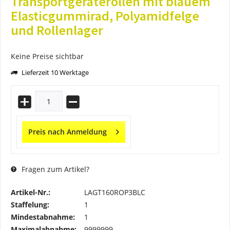
Transportgeräterollen mit blauem
Elasticgummirad, Polyamidfelge
und Rollenlager
Keine Preise sichtbar
Lieferzeit 10 Werktage
Preis nach Anmeldung
Fragen zum Artikel?
Artikel-Nr.:
LAGT160ROP3BLC
Staffelung:
1
Mindestabnahme:
1
Maximalabnahme:
9999999