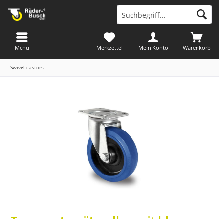
Menü
Merkzettel
Mein Konto
Warenkorb
Swivel castors