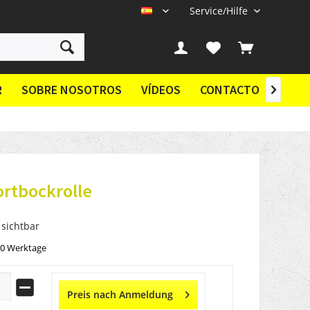
Service/Hilfe
ES
R
SOBRE NOSOTROS
VÍDEOS
CONTACTO

rtbockrolle
 sichtbar
10 Werktage
Preis nach Anmeldung