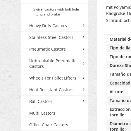
mit Polyamid
Swivel castors with bolt hole
Radgröße 16
fitting and brake
Schraubloc
Heavy Duty Castors
Stainless Steel Castors
Material d
Tipo de lla
Pneumatic Castors
Tipo de r
Unbreakable Pneumatic
Dureza Sh
Castors
Tamaño de
Wheels For Pallet Lifters
Capacidad 
Heat Resistant Castors
Altura:
Tamaño de 
Ball Castors
Extracción 
Multi Castors
tornillo:
Diámetro d
Office Chair Castors
tornillo: