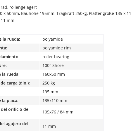
rad, rollengelagert
0 x 50mm, Bauhöhe 195mm, Tragkraft 250kg, Plattengröße 135 x 
h 11 mm
e la rueda:
polyamide
nta:
polyamide rim
odamiento:
roller bearing
ore:
100° Shore
 la rueda:
160x50 mm
de carga (din.):
250 kg
195 mm
la placa:
135x110 mm
del orificio del
105x76 / 84 mm
el agujero del
11 mm