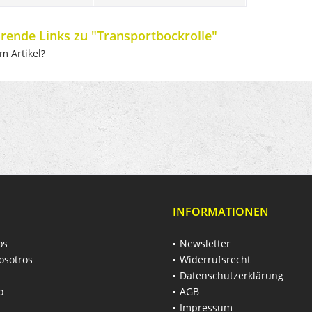
rende Links zu "Transportbockrolle"
m Artikel?
INFORMATIONEN
os
Newsletter
osotros
Widerrufsrecht
Datenschutzerklärung
o
AGB
Impressum