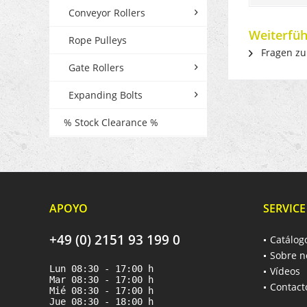
Conveyor Rollers
Weiterfüh
Rope Pulleys
Fragen zu
Gate Rollers
Expanding Bolts
% Stock Clearance %
APOYO
SERVICE
+49 (0) 2151 93 199 0
Catálog
Sobre n
Lun 08:30 - 17:00 h
Vídeos
Mar 08:30 - 17:00 h
Contact
Mié 08:30 - 17:00 h
Jue 08:30 - 18:00 h