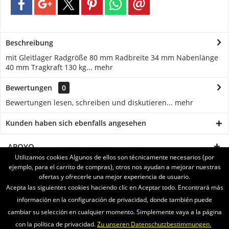
Beschreibung
mit Gleitlager Radgröße 80 mm Radbreite 34 mm Nabenlänge
40 mm Tragkraft 130 kg...
mehr
Bewertungen
0
Bewertungen lesen, schreiben und diskutieren...
mehr
Kunden haben sich ebenfalls angesehen
APOYO
Utilizamos cookies Algunos de ellos son técnicamente necesarios (por
ejemplo, para el carrito de compras), otros nos ayudan a mejorar nuestras
SERVICE
ofertas y ofrecerle una mejor experiencia de usuario.
Acepta las siguientes cookies haciendo clic en Aceptar todo. Encontrará más
INFORMATIONEN
información en la configuración de privacidad, donde también puede
cambiar su selección en cualquier momento. Simplemente vaya a la página
ENVIAMOS CON
con la política de privacidad.
Zu unseren Datenschutzbestimmungen.