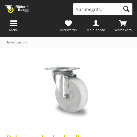
Menü
Merkzettel
Mein Konto
Warenkorb
Swivel castors