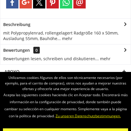
Beschreibung
mit Polypropylenrad, rollengelagert Radgröße 160 x 50mm,
Ausladung 55mm, Bauhöhe...
mehr
Bewertungen
0
Bewertungen lesen, schreiben und diskutieren...
mehr
APOYO
Utilizamos cookies Algunos de ellos son técnicamente necesarios (por
ejemplo, para el carrito de compras), otros nos ayudan a mejorar nuestras
SERVICE
ofertas y ofrecerle una mejor experiencia de usuario.
Acepta las siguientes cookies haciendo clic en Aceptar todo. Encontrará más
INFORMATIONEN
información en la configuración de privacidad, donde también puede
cambiar su selección en cualquier momento. Simplemente vaya a la página
ENVIAMOS CON
con la política de privacidad.
Zu unseren Datenschutzbestimmungen.
Newsletter
Sobre nosotros
Vídeos
Contacto
Widerrufsrecht