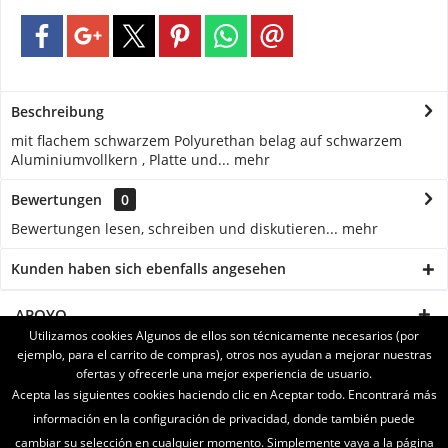
Beschreibung
mit flachem schwarzem Polyurethan belag auf schwarzem
Aluminiumvollkern , Platte und...
mehr
Bewertungen
0
Bewertungen lesen, schreiben und diskutieren...
mehr
Kunden haben sich ebenfalls angesehen
APOYO
Utilizamos cookies Algunos de ellos son técnicamente necesarios (por
ejemplo, para el carrito de compras), otros nos ayudan a mejorar nuestras
SERVICE
ofertas y ofrecerle una mejor experiencia de usuario.
Acepta las siguientes cookies haciendo clic en Aceptar todo. Encontrará más
INFORMATIONEN
información en la configuración de privacidad, donde también puede
cambiar su selección en cualquier momento. Simplemente vaya a la página