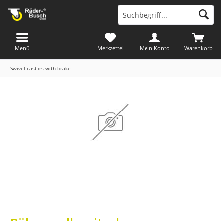
Menü
Merkzettel
Mein Konto
Warenkorb
Swivel castors with brake