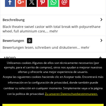
Beschreibung
Black theatre swivel castor with total break with polyurethane
wheel, full aluminium core,...
mehr
Bewertungen
0
Bewertungen lesen, schreiben und diskutieren...
mehr
APOYO
Utilizamos cookies Algunos de ellos son técnicamente necesarios (por
ejemplo, para el carrito de compras), otros nos ayudan a mejorar nuestras
SERVICE
ofertas y ofrecerle una mejor experiencia de usuario.
Acepta las siguientes cookies haciendo clic en Aceptar todo. Encontrará más
INFORMATIONEN
información en la configuración de privacidad, donde también puede
cambiar su selección en cualquier momento. Simplemente vaya a la página
ENVIAMOS CON
con la política de privacidad.
Zu unseren Datenschutzbestimmungen.
Newsletter
Sobre nosotros
Vídeos
Contacto
Widerrufsrecht