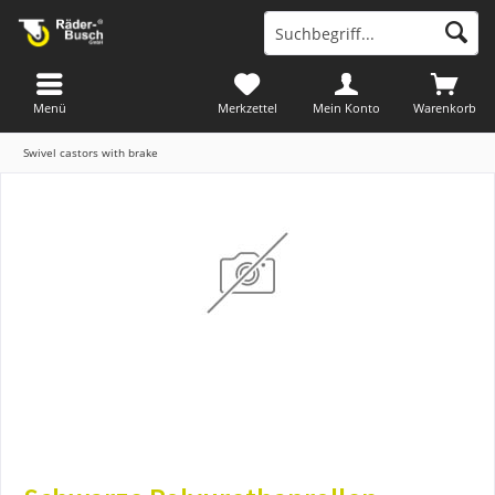
Menü
Merkzettel
Mein Konto
Warenkorb
Swivel castors with brake