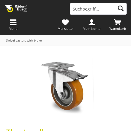
Menü
Merkzettel
Mein Konto
Warenkorb
Swivel castors with brake