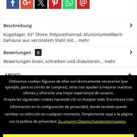
Beschreibung
Kugellager, 92° Shore, Polyurethanrad, Aluminiumvollkern
Gehäuse aus verzinktem Stahl mit...
mehr
Bewertungen
0
Bewertungen lesen, schreiben und diskutieren...
mehr
APOYO
Utilizamos cookies Algunos de ellos son técnicamente necesarios (por
ejemplo, para el carrito de compras), otros nos ayudan a mejorar nuestras
SERVICE
ofertas y ofrecerle una mejor experiencia de usuario.
Acepta las siguientes cookies haciendo clic en Aceptar todo. Encontrará más
INFORMATIONEN
información en la configuración de privacidad, donde también puede
cambiar su selección en cualquier momento. Simplemente vaya a la página
ENVIAMOS CON
con la política de privacidad.
Zu unseren Datenschutzbestimmungen.
Newsletter
Sobre nosotros
Vídeos
Contacto
Widerrufsrecht