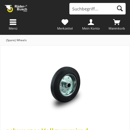
Menü
Merkzettel
Mein Konto
Warenkorb
(Spare) Wheels