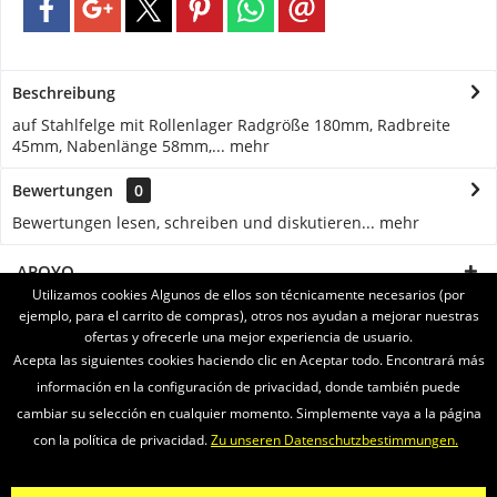
Beschreibung
auf Stahlfelge mit Rollenlager Radgröße 180mm, Radbreite
45mm, Nabenlänge 58mm,...
mehr
Bewertungen
0
Bewertungen lesen, schreiben und diskutieren...
mehr
APOYO
Utilizamos cookies Algunos de ellos son técnicamente necesarios (por
ejemplo, para el carrito de compras), otros nos ayudan a mejorar nuestras
SERVICE
ofertas y ofrecerle una mejor experiencia de usuario.
Acepta las siguientes cookies haciendo clic en Aceptar todo. Encontrará más
INFORMATIONEN
información en la configuración de privacidad, donde también puede
cambiar su selección en cualquier momento. Simplemente vaya a la página
ENVIAMOS CON
con la política de privacidad.
Zu unseren Datenschutzbestimmungen.
Newsletter
Sobre nosotros
Vídeos
Contacto
Widerrufsrecht