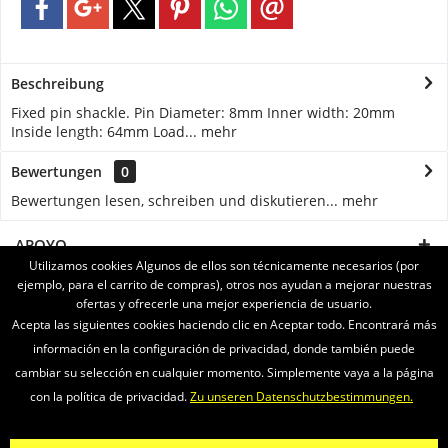
Beschreibung
Fixed pin shackle. Pin Diameter: 8mm Inner width: 20mm
Inside length: 64mm Load...
mehr
Bewertungen
0
Bewertungen lesen, schreiben und diskutieren...
mehr
APOYO
Utilizamos cookies Algunos de ellos son técnicamente necesarios (por
ejemplo, para el carrito de compras), otros nos ayudan a mejorar nuestras
SERVICE
ofertas y ofrecerle una mejor experiencia de usuario.
Acepta las siguientes cookies haciendo clic en Aceptar todo. Encontrará más
INFORMATIONEN
información en la configuración de privacidad, donde también puede
cambiar su selección en cualquier momento. Simplemente vaya a la página
ENVIAMOS CON
con la política de privacidad.
Zu unseren Datenschutzbestimmungen.
Newsletter
Sobre nosotros
Vídeos
Contacto
Widerrufsrecht