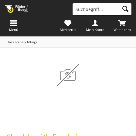
Menü
Merkzettel
Mein Konto
Warenkorb
Black scenery fittings