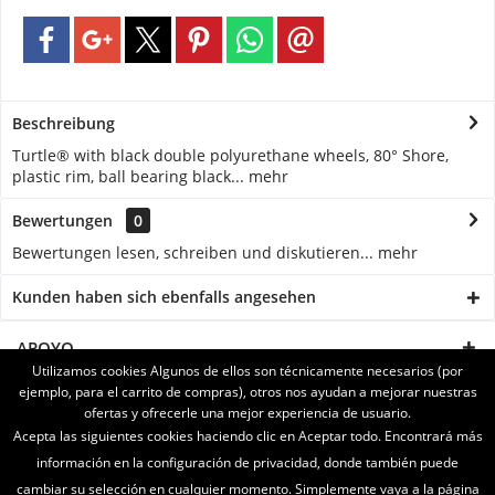
Beschreibung
Turtle® with black double polyurethane wheels, 80° Shore,
plastic rim, ball bearing black...
mehr
Bewertungen
0
Bewertungen lesen, schreiben und diskutieren...
mehr
Kunden haben sich ebenfalls angesehen
APOYO
Utilizamos cookies Algunos de ellos son técnicamente necesarios (por
ejemplo, para el carrito de compras), otros nos ayudan a mejorar nuestras
SERVICE
ofertas y ofrecerle una mejor experiencia de usuario.
Acepta las siguientes cookies haciendo clic en Aceptar todo. Encontrará más
INFORMATIONEN
información en la configuración de privacidad, donde también puede
cambiar su selección en cualquier momento. Simplemente vaya a la página