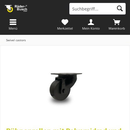
Menü
Merkzettel
Mein Konto
Warenkorb
Swivel castors