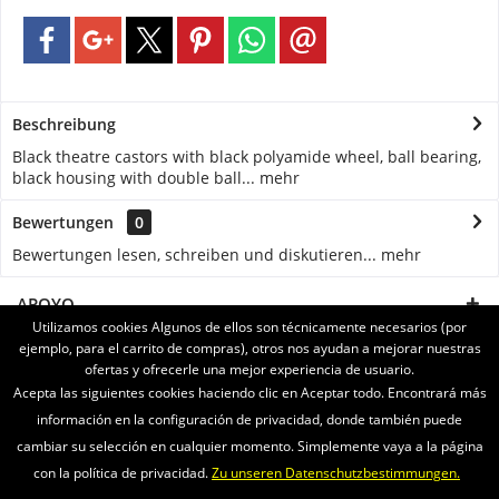
Beschreibung
Black theatre castors with black polyamide wheel, ball bearing,
black housing with double ball...
mehr
Bewertungen
0
Bewertungen lesen, schreiben und diskutieren...
mehr
APOYO
Utilizamos cookies Algunos de ellos son técnicamente necesarios (por
ejemplo, para el carrito de compras), otros nos ayudan a mejorar nuestras
SERVICE
ofertas y ofrecerle una mejor experiencia de usuario.
Acepta las siguientes cookies haciendo clic en Aceptar todo. Encontrará más
INFORMATIONEN
información en la configuración de privacidad, donde también puede
cambiar su selección en cualquier momento. Simplemente vaya a la página
ENVIAMOS CON
con la política de privacidad.
Zu unseren Datenschutzbestimmungen.