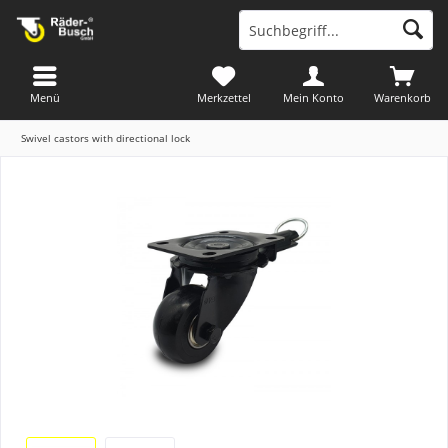
Menü
Merkzettel
Mein Konto
Warenkorb
Swivel castors with directional lock