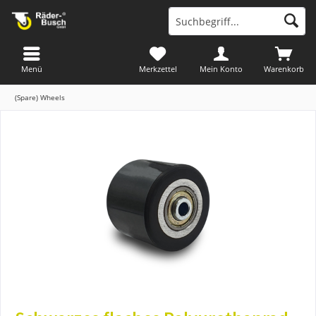
Menü
Merkzettel
Mein Konto
Warenkorb
(Spare) Wheels