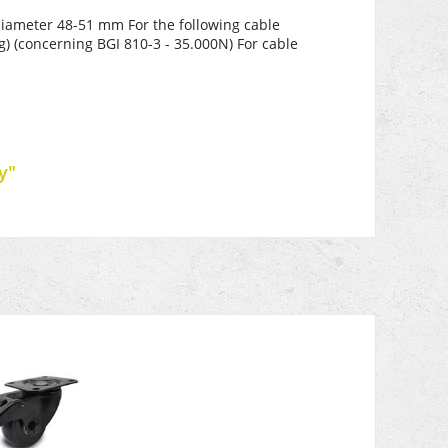
diameter 48-51 mm
For the following cable
g)
(concerning BGI 810-3 - 35.000N)
For cable
y"