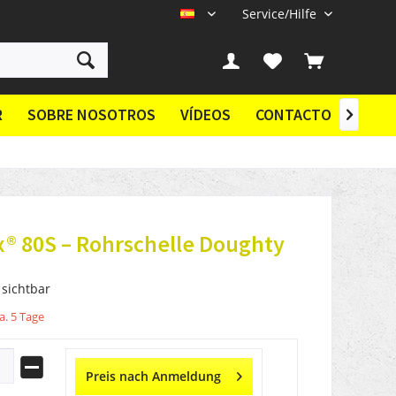
Service/Hilfe
ES
R
SOBRE NOSOTROS
VÍDEOS
CONTACTO

® 80S – Rohrschelle Doughty
 sichtbar
a. 5 Tage
Preis nach Anmeldung