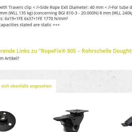
with Travers clip < />Side Rope Exit Diameter: 40 mm < />
For tube 
mm (WLL 135 kg)
(concerning BGI 810-3 - 20.000N)
8 mm (WLL 240k
s:
6x19+1FE
6x37+1FE
1770 N/mm²
capacities stated are static +++
rende Links zu "RopeFix® 80S – Rohrschelle Dought
m Artikel?
sich ebenfalls angesehen