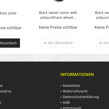
Black swivel castor with
Black sw
boss plate
polyurethane wheel...
polyure
Keine Preise sichtbar
Keine P
ise sichtbar
In den
Warenkorb
In de
Warenkorb
INFORMATIONEN
os
Newsletter
osotros
Widerrufsrecht
Datenschutzerklärung
o
AGB
Impressum