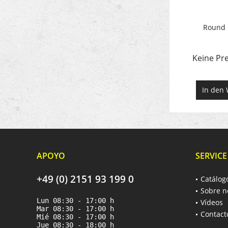
Round 
Keine Pre
In den
APOYO
SERVICE
+49 (0) 2151 93 199 0
Catálog
Sobre n
Lun 08:30 - 17:00 h
Vídeos
Mar 08:30 - 17:00 h
Contact
Mié 08:30 - 17:00 h
Jue 08:30 - 18:00 h