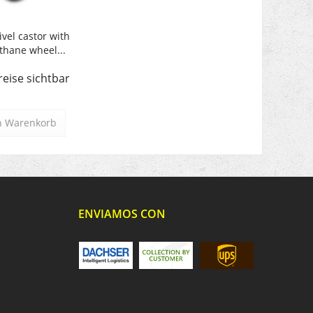
ivel castor with
thane wheel...
reise sichtbar
n
Warenkorb
ENVIAMOS CON