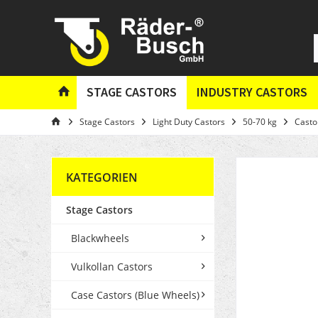
STAGE CASTORS
INDUSTRY CASTORS
Stage Castors
Light Duty Castors
50-70 kg
Casto
KATEGORIEN
Stage Castors
Blackwheels
Vulkollan Castors
Case Castors (Blue Wheels)