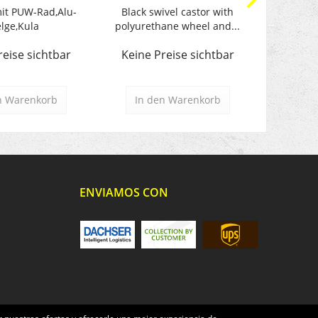
it PUW-Rad,Alu-
Black swivel castor with
Büh
elge,Kula
polyurethane wheel and...
Vulk
reise sichtbar
Keine Preise sichtbar
Keine 
n
Warenkorb
In den
Warenkorb
In d
ENVIAMOS CON