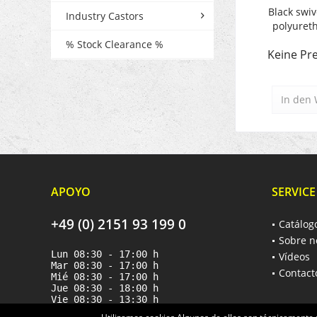
Black swiv
Industry Castors
polyureth
% Stock Clearance %
Keine Pre
In den
APOYO
SERVICE
+49 (0) 2151 93 199 0
Catálog
Sobre n
Lun 08:30 - 17:00 h
Vídeos
Mar 08:30 - 17:00 h
Contact
Mié 08:30 - 17:00 h
Jue 08:30 - 18:00 h
Vie 08:30 - 13:30 h