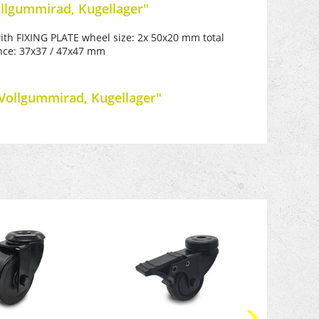
llgummirad, Kugellager"
ith FIXING PLATE wheel size: 2x 50x20 mm total
ance: 37x37 / 47x47 mm
Vollgummirad, Kugellager"