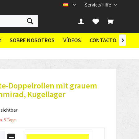
Service/Hilfe
ES
R
SOBRE NOSOTROS
VÍDEOS
CONTACTO

te-Doppelrollen mit grauem
mmirad, Kugellager
 sichtbar
a. 5 Tage