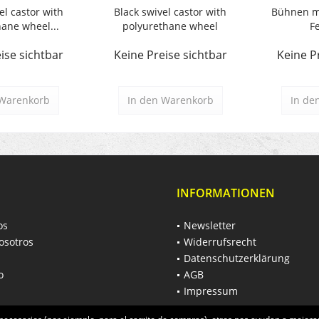
el castor with
Black swivel castor with
Bühnen m
ane wheel...
polyurethane wheel
F
ise sichtbar
Keine Preise sichtbar
Keine P
Warenkorb
In den
Warenkorb
In de
INFORMATIONEN
os
Newsletter
osotros
Widerrufsrecht
Datenschutzerklärung
o
AGB
Impressum