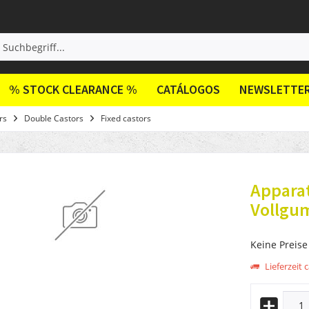
% STOCK CLEARANCE %
CATÁLOGOS
NEWSLETTE
rs
Double Castors
Fixed castors
Appara
Vollgu
Keine Preise
Lieferzeit c