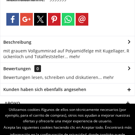
Beschreibung
mit grauem Vollgummirad auf Polyamidfelge mit Kugellager, R
ückenloch und Totalfeststeller...
mehr
Bewertungen
0
Bewertungen lesen, schreiben und diskutieren...
mehr
Kunden haben sich ebenfalls angesehen
APOYO
Utilizamos cookies Algunos de ellos son técnicamente necesarios (por
ejemplo, para el carrito de compras), otros nos ayudan a mejorar nuestras
SERVICE
ofertas y ofrecerle una mejor experiencia de usuario.
Acepta las siguientes cookies haciendo clic en Aceptar todo. Encontrará más
INFORMATIONEN
información en la configuración de privacidad, donde también puede