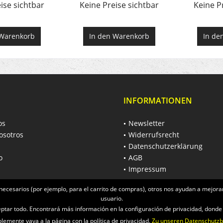
ise sichtbar
Keine Preise sichtbar
Keine P
Warenkorb
In den
Warenkorb
In de
INFORMATIONEN
os
Newsletter
osotros
Widerrufsrecht
Datenschutzerklärung
o
AGB
Impressum
necesarios (por ejemplo, para el carrito de compras), otros nos ayudan a mejorar
usuario.
ceptar todo. Encontrará más información en la configuración de privacidad, dond
emente vaya a la página con la política de privacidad.
Zu unseren Datenschutz