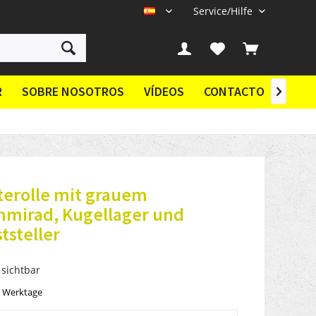
Service/Hilfe
ES
R
SOBRE NOSOTROS
VÍDEOS
CONTACTO

terolle mit grauem
mmirad, Kugellager und
tsteller
 sichtbar
5 Werktage