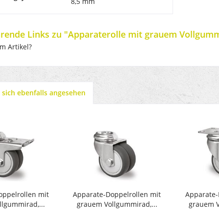
8,5 mm
rende Links zu "Apparaterolle mit grauem Vollgummi
m Artikel?
sich ebenfalls angesehen
ppelrollen mit
Apparate-Doppelrollen mit
Apparate-
lgummirad,...
grauem Vollgummirad,...
grauem V