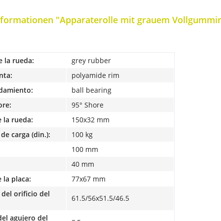
formationen "Apparaterolle mit grauem Vollgummirad
e la rueda:
grey rubber
nta:
polyamide rim
odamiento:
ball bearing
ore:
95° Shore
 la rueda:
150x32 mm
de carga (din.):
100 kg
100 mm
40 mm
la placa:
77x67 mm
del orificio del
61.5/56x51.5/46.5
el agujero del