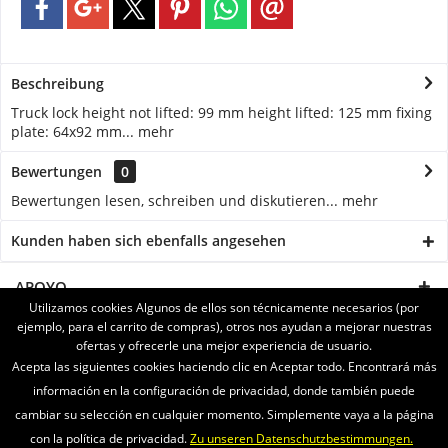
Beschreibung
Truck lock height not lifted: 99 mm height lifted: 125 mm fixing
plate: 64x92 mm...
mehr
Bewertungen
0
Bewertungen lesen, schreiben und diskutieren...
mehr
Kunden haben sich ebenfalls angesehen
APOYO
Utilizamos cookies Algunos de ellos son técnicamente necesarios (por
ejemplo, para el carrito de compras), otros nos ayudan a mejorar nuestras
SERVICE
ofertas y ofrecerle una mejor experiencia de usuario.
Acepta las siguientes cookies haciendo clic en Aceptar todo. Encontrará más
INFORMATIONEN
información en la configuración de privacidad, donde también puede
cambiar su selección en cualquier momento. Simplemente vaya a la página
ENVIAMOS CON
con la política de privacidad.
Zu unseren Datenschutzbestimmungen.