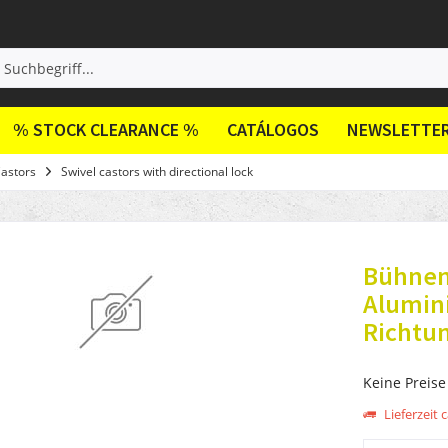
% STOCK CLEARANCE %
CATÁLOGOS
NEWSLETTE
Castors
Swivel castors with directional lock
Bühnenr
Alumin
Richtun
Keine Preise
Lieferzeit c