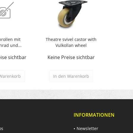
rollen mit
Theatre svivel castor with
nrad und...
Vulkollan wheel
ise sichtbar
Keine Preise sichtbar
Warenkorb
In den
Warenkorb
INFORMATIONEN
os
Newsletter