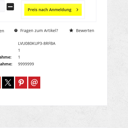
Preis nach Anmeldung
Fragen zum Artikel?
Bewerten
en
LVU080KUP3-8RFBA
1
ahme:
1
nahme:
9999999