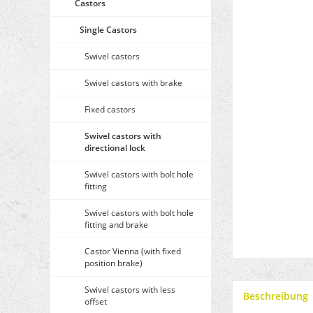
Castors
Single Castors
Swivel castors
Swivel castors with brake
Fixed castors
Swivel castors with
directional lock
Swivel castors with bolt hole
fitting
Swivel castors with bolt hole
fitting and brake
Castor Vienna (with fixed
position brake)
Swivel castors with less
Beschreibung
offset