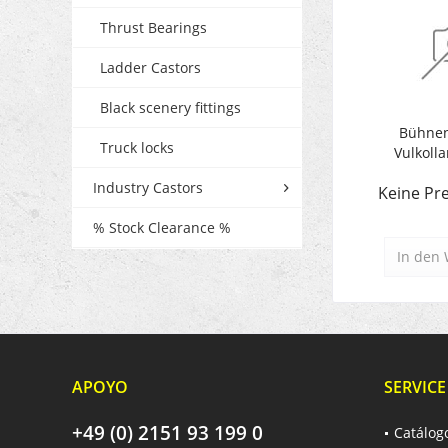
Thrust Bearings
Ladder Castors
Black scenery fittings
Bühnen
Truck locks
Vulkolla
Industry Castors
Keine Pre
% Stock Clearance %
In den
APOYO
SERVICE
+49 (0) 2151 93 199 0
Catálog