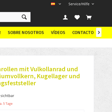
Service/Hilfe
ES
R
SOBRE NOSOTROS
VÍDEOS
CONTACTO

ollen mit Vulkollanrad und
iumvollkern, Kugellager und
gsfeststeller
 sichtbar
a. 5 Tage