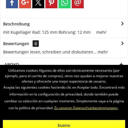
Beschreibung
mit Kugellager Rad: 125 mm Bohrung: 12 mm
mehr
Bewertungen
0
Bewertungen lesen, schreiben und diskutieren...
mehr
APOYO
Utilizamos cookies Algunos de ellos son técnicamente necesarios (por
ejemplo, para el carrito de compras), otros nos ayudan a mejorar nuestras
SERVICE
ofertas y ofrecerle una mejor experiencia de usuario.
Acepta las siguientes cookies haciendo clic en Aceptar todo. Encontrará más
INFORMATIONEN
información en la configuración de privacidad, donde también puede
cambiar su selección en cualquier momento. Simplemente vaya a la página
ENVIAMOS CON
con la política de privacidad.
Zu unseren Datenschutzbestimmungen.
Newsletter
Sobre nosotros
Vídeos
Contacto
Widerrufsrecht
bueno