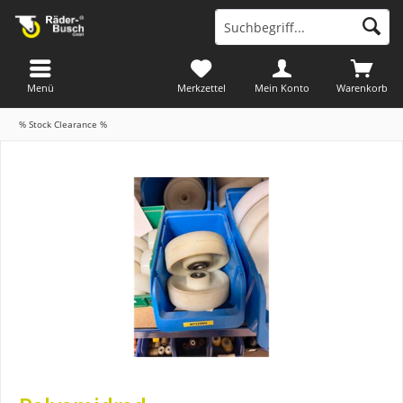
Menü
Merkzettel
Mein Konto
Warenkorb
% Stock Clearance %