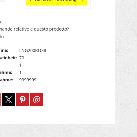
a
ande relative a questo prodotto?
to
ine:
LNG200RO38
einheit:
70
1
ahme:
1
nahme:
9999999