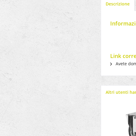
Descrizione
Informazi
Link corr
Avete dom
Altri utenti h