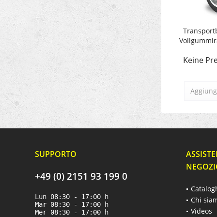
Transportb
Vollgummira
Keine Pre
Aggiungi
SUPPORTO
ASSISTE
NEGOZI
+49 (0) 2151 93 199 0
Catalog
Lun 08:30 - 17:00 h
Chi sia
Mar 08:30 - 17:00 h
Videos
Mer 08:30 - 17:00 h