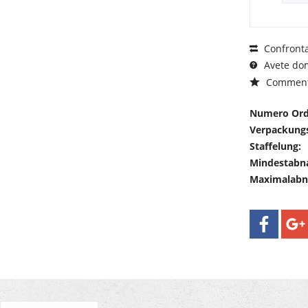
Confront
Avete dom
Commen
Numero Ord
Verpackungs
Staffelung:
Mindestabn
Maximalab