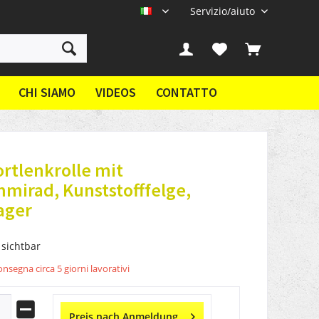
Servizio/aiuto
IT
CHI SIAMO
VIDEOS
CONTATTO
rtlenkrolle mit
mirad, Kunststofffelge,
ager
 sichtbar
nsegna circa 5 giorni lavorativi
Preis nach Anmeldung