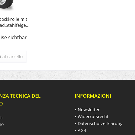
ockkrolle mit
d,Stahlfelge...
ise sichtbar
 al carrello
NZA TECNICA DEL
INFORMAZIONI
O
Newsletter
Widerrufsrecht
hi
Datenschutzerklärung
mo
AGB