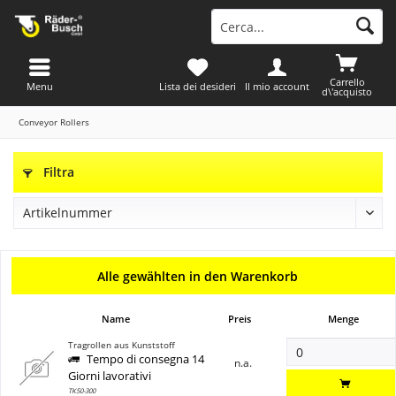
Carrello
Menu
Lista dei desideri
Il mio account
d\'acquisto
Conveyor Rollers
Filtra
Alle gewählten in den Warenkorb
Name
Preis
Menge
Tragrollen aus Kunststoff
Tempo di consegna 14
n.a.
Giorni lavorativi
TK50-300