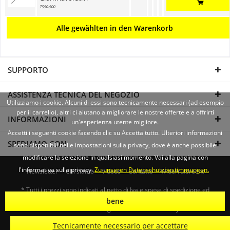
TS50-500
Alle gewählten in den Warenkorb
SUPPORTO
ASSISTENZA TECNICA DEL NEGOZIO
Utilizziamo i cookie. Alcuni di essi sono tecnicamente necessari (ad esempio
per il carrello), altri ci aiutano a migliorare le nostre offerte e a offrirti
INFORMAZIONI
un'esperienza utente migliore.
Accetti i seguenti cookie facendo clic su Accetta tutto. Ulteriori informazioni
SPEDIAMO CON
sono disponibili nelle impostazioni sulla privacy, dove è anche possibile
modificare la selezione in qualsiasi momento. Vai alla pagina con
l'informativa sulla privacy.
Zu unseren Datenschutzbestimmungen.
Newsletter
Chi siamo
Videos
Contatto
Widerrufsrecht
* Tutti i prezzi sono indicati al netto di Iva e
spese di spedizione
ed
eventualmente le spese di spedizione, se non diversamente descritto
bene
© 2026 Räder-Busch GmbH - All Rights Reserved. Theme by
ThemeWare®
Tecnicamente necessario per accettare