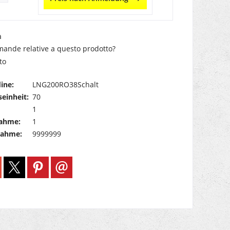
a
ande relative a questo prodotto?
to
ine:
LNG200RO38Schalt
einheit:
70
1
ahme:
1
nahme:
9999999