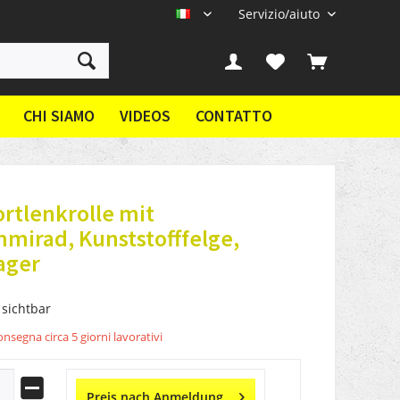
Servizio/aiuto
IT
CHI SIAMO
VIDEOS
CONTATTO
rtlenkrolle mit
mirad, Kunststofffelge,
ager
 sichtbar
nsegna circa 5 giorni lavorativi
Preis nach Anmeldung