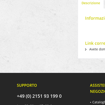
Descrizione
Informazi
Link corr
Avete dom
SUPPORTO
ASSISTE
NEGOZI
+49 (0) 2151 93 199 0
Catalog