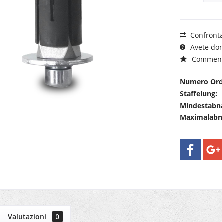
Confront
Avete dom
Commen
Numero Ord
Staffelung:
Mindestabn
Maximalab
Valutazioni
0