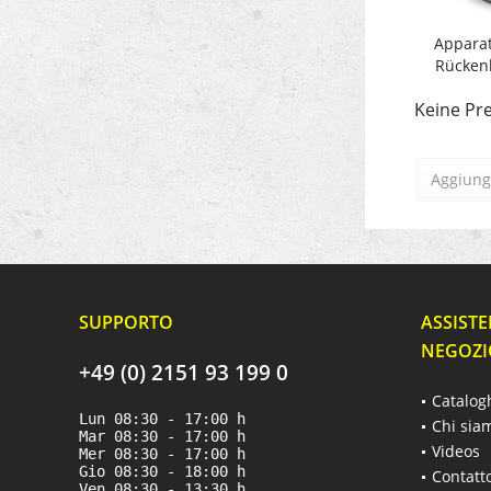
Apparat
Rückenl
Keine Pre
Aggiungi
SUPPORTO
ASSISTE
NEGOZI
+49 (0) 2151 93 199 0
Catalog
Lun 08:30 - 17:00 h
Chi sia
Mar 08:30 - 17:00 h
Videos
Mer 08:30 - 17:00 h
Gio 08:30 - 18:00 h
Contatt
Ven 08:30 - 13:30 h