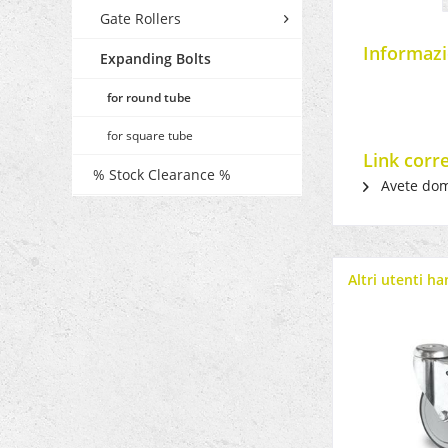
Gate Rollers
Informazi
Expanding Bolts
for round tube
for square tube
Link corr
% Stock Clearance %
Avete dom
Altri utenti h