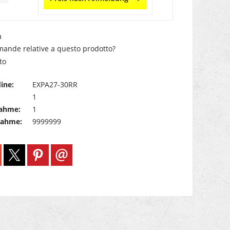
a
ande relative a questo prodotto?
to
ine:
EXPA27-30RR
1
ahme:
1
nahme:
9999999