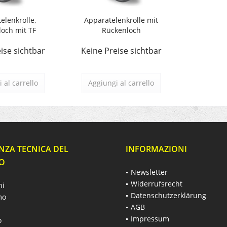
elenkrolle,
Apparatelenkrolle mit
och mit TF
Rückenloch
ise sichtbar
Keine Preise sichtbar
 al carrello
Aggiungi al carrello
NZA TECNICA DEL
INFORMAZIONI
O
Newsletter
Widerrufsrecht
hi
Datenschutzerklärung
mo
AGB
Impressum
o