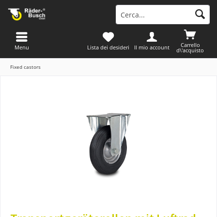
Carrello
Menu
Lista dei desideri
Il mio account
d\'acquisto
Fixed castors