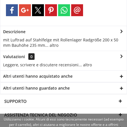
Descrizione
mit Luftrad auf Stahlfelge mit Rollenlager Radgröße 200 x 50
mm Bauhöhe 235 mm...
altro
Valutazioni
0
Leggere, scrivere e discutere recensioni...
altro
Altri utenti hanno acquistato anche
Altri utenti hanno guardato anche
SUPPORTO
ASSISTENZA TECNICA DEL NEGOZIO
Utilizziamo i cookie. Alcuni di essi sono tecnicamente necessari (ad esempio
per il carrello), altri ci aiutano a migliorare le nostre offerte e a offrirti