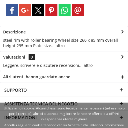
Descrizione
steel rim with roller bearing Wheel size 260 x 85 mm overall
height 295 mm Plate size...
altro
Valutazioni
0
Leggere, scrivere e discutere recensioni...
altro
Altri utenti hanno guardato anche
SUPPORTO
ASSISTENZA TECNICA DEL NEGOZIO
Utilizziamo i cookie. Alcuni di essi sono tecnicamente necessari (ad esempio
per il carrello), altri ci aiutano a migliorare le nostre offerte e a offrirti
INFORMAZIONI
un'esperienza utente migliore.
Accetti i seguenti cookie facendo clic su Accetta tutto. Ulteriori informazioni