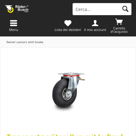
Carrello
Menu
Lista dei desideri
Il mio account
d\'acquisto
Swivel castors with brake