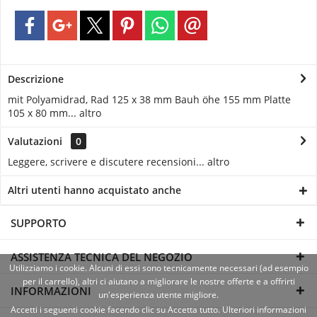
Descrizione
mit Polyamidrad, Rad 125 x 38 mm Bauh öhe 155 mm Platte
105 x 80 mm...
altro
Valutazioni
0
Leggere, scrivere e discutere recensioni...
altro
Altri utenti hanno acquistato anche
SUPPORTO
ASSISTENZA TECNICA DEL NEGOZIO
Utilizziamo i cookie. Alcuni di essi sono tecnicamente necessari (ad esempio
per il carrello), altri ci aiutano a migliorare le nostre offerte e a offrirti
INFORMAZIONI
un'esperienza utente migliore.
Accetti i seguenti cookie facendo clic su Accetta tutto. Ulteriori informazioni