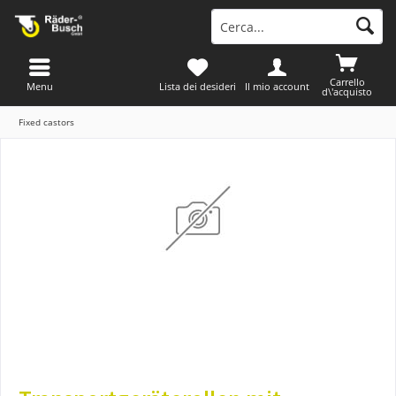
Carrello
Menu
Lista dei desideri
Il mio account
d\'acquisto
Fixed castors