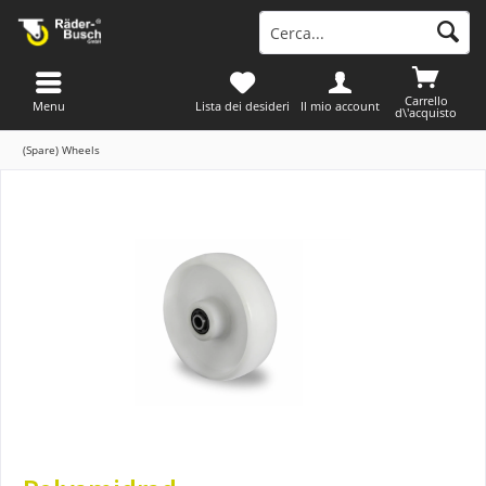
Carrello
Menu
Lista dei desideri
Il mio account
d\'acquisto
(Spare) Wheels