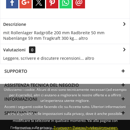
Descrizione
mit Rollenlager Radgröße 200 mm Radbreite 50 mm
Nabenlänge 59 mm Tragkraft 300 kg...
altro
Valutazioni
0
Leggere, scrivere e discutere recensioni...
altro
SUPPORTO
ASSISTENZA TECNICA DEL NEGOZIO
Utilizziamo i cookie. Alcuni di essi sono tecnicamente necessari (ad esempio
per il carrello), altri ci aiutano a migliorare le nostre offerte e a offrirti
INFORMAZIONI
un'esperienza utente migliore.
Accetti i seguenti cookie facendo clic su Accetta tutto. Ulteriori informazioni
SPEDIAMO CON
sono disponibili nelle impostazioni sulla privacy, dove è anche possibile
modificare la selezione in qualsiasi momento. Vai alla pagina con
l'informativa sulla privacy.
Zu unseren Datenschutzbestimmungen.
Newsletter
Chi siamo
Videos
Contatto
Widerrufsrecht