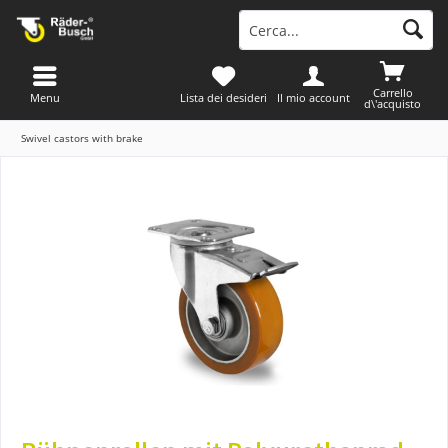
Carrello
Menu
Lista dei desideri
Il mio account
d\'acquisto
Swivel castors with brake