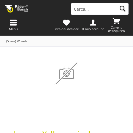
Carrello
Menu
Lista dei desideri
Il mio account
d\'acquisto
(Spare) Wheels