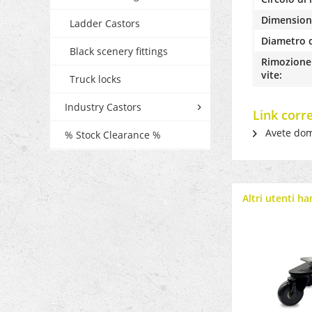
Dimensione
Ladder Castors
Diametro d
Black scenery fittings
Rimozione 
vite:
Truck locks
Industry Castors
Link corr
Avete dom
% Stock Clearance %
Altri utenti h