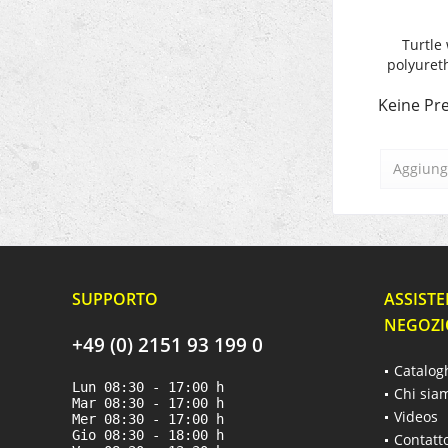
Turtle 
polyuret
Keine Pre
Aggiungi
SUPPORTO
ASSISTE
NEGOZI
+49 (0) 2151 93 199 0
Catalog
Lun 08:30 - 17:00 h
Chi sia
Mar 08:30 - 17:00 h
Videos
Mer 08:30 - 17:00 h
Gio 08:30 - 18:00 h
Contatt