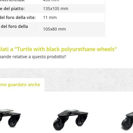
 del piatto:
135x105 mm
el foro della vite:
11 mm
del foro della
105x80 mm
elati a "Turtle with black polyurethane wheels"
ande relative a questo prodotto?
anno guardato anche