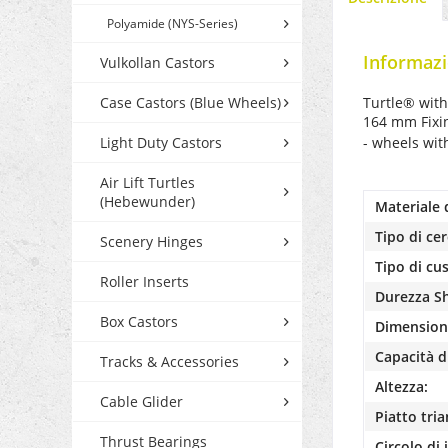
Polyamide (NYS-Series)
Informazi
Vulkollan Castors
Case Castors (Blue Wheels)
Turtle® with
164 mm Fixin
Light Duty Castors
- wheels with
Air Lift Turtles
(Hebewunder)
Materiale 
Tipo di cer
Scenery Hinges
Tipo di cu
Roller Inserts
Durezza S
Box Castors
Dimensioni
Capacità di
Tracks & Accessories
Altezza:
Cable Glider
Piatto tria
Thrust Bearings
Circolo di 