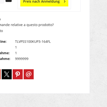
Preis nach Anmeldung
a
ande relative a questo prodotto?
to
ine:
TLVPSS100KUP3-164FL
1
ahme:
1
nahme:
9999999