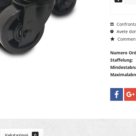
Confront
Avete dom
Commen
Numero Ord
Staffelung:
Mindestabn
Maximalab
Valutazioni
0