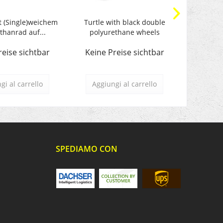
t (Single)weichem
Turtle with black double
Turtl
thanrad auf...
polyurethane wheels
Polyu
reise sichtbar
Keine Preise sichtbar
Keine 
gi al carrello
Aggiungi al carrello
Aggiu
SPEDIAMO CON