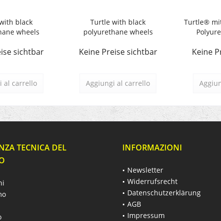
with black
Turtle with black
Turtle® mi
hane wheels
polyurethane wheels
Polyure
ise sichtbar
Keine Preise sichtbar
Keine P
 al carrello
Aggiungi al carrello
Aggiun
NZA TECNICA DEL
INFORMAZIONI
O
Newsletter
Widerrufsrecht
hi
Datenschutzerklärung
mo
AGB
Impressum
o