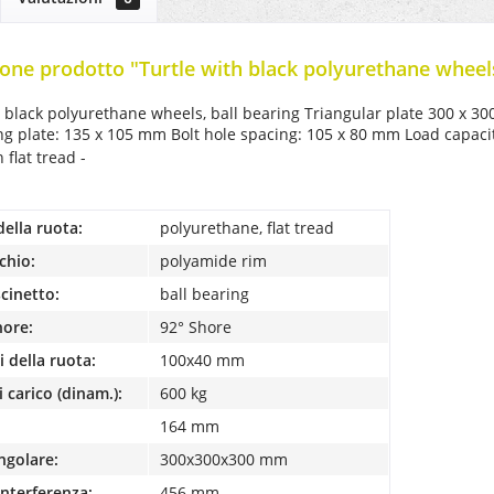
one prodotto "Turtle with black polyurethane wheel
 black polyurethane wheels, ball bearing Triangular plate 300 x 3
g plate: 135 x 105 mm Bolt hole spacing: 105 x 80 mm Load capacit
 flat tread -
della ruota:
polyurethane, flat tread
chio:
polyamide rim
scinetto:
ball bearing
hore:
92° Shore
 della ruota:
100x40 mm
 carico (dinam.):
600 kg
164 mm
ngolare:
300x300x300 mm
interferenza:
456 mm