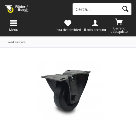
Carrello
Menu
Lista dei desideri
Il mio account
d\'acquisto
Fixed castors